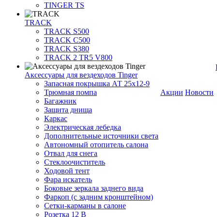
TINGER TS
TRACK
TRACK S500
TRACK C500
TRACK S380
TRACK 2 TR5 V800
Аксессуары для вездеходов Tinger
Запасная покрышка АТ 25х12-9
Трюмная помпа
Акции
Новости
Багажник
Защита днища
Каркас
Электрическая лебедка
Дополнительные источники света
Автономный отопитель салона
Отвал для снега
Стеклоочиститель
Ходовой тент
Фара искатель
Боковые зеркала заднего вида
Фаркоп (с задним кронштейном)
Сетки-карманы в салоне
Розетка 12 В