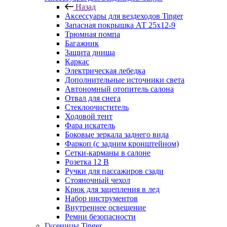
Назад
Аксессуары для вездеходов Tinger
Запасная покрышка АТ 25х12-9
Трюмная помпа
Багажник
Защита днища
Каркас
Электрическая лебедка
Дополнительные источники света
Автономный отопитель салона
Отвал для снега
Стеклоочиститель
Ходовой тент
Фара искатель
Боковые зеркала заднего вида
Фаркоп (с задним кронштейном)
Сетки-карманы в салоне
Розетка 12 В
Ручки для пассажиров сзади
Стояночный чехол
Крюк для зацепления в лед
Набор инструментов
Внутреннее освещение
Ремни безопасности
Гусеницы Tinger