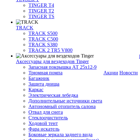
TINGER T4
TINGER T2
TINGER TS
TRACK
TRACK S500
TRACK C500
TRACK S380
TRACK 2 TR5 V800
Аксессуары для вездеходов Tinger
Запасная покрышка АТ 25х12-9
Трюмная помпа
Акции
Новости
Багажник
Защита днища
Каркас
Электрическая лебедка
Дополнительные источники света
Автономный отопитель салона
Отвал для снега
Стеклоочиститель
Ходовой тент
Фара искатель
Боковые зеркала заднего вида