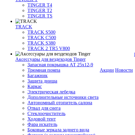
TINGER T4
TINGER T2
TINGER TS
TRACK
TRACK S500
TRACK C500
TRACK S380
TRACK 2 TR5 V800
Аксессуары для вездеходов Tinger
Запасная покрышка АТ 25х12-9
Трюмная помпа
Акции
Новости
Багажник
Защита днища
Каркас
Электрическая лебедка
Дополнительные источники света
Автономный отопитель салона
Отвал для снега
Стеклоочиститель
Ходовой тент
Фара искатель
Боковые зеркала заднего вида