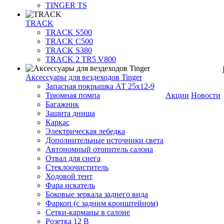
TINGER TS
TRACK
TRACK S500
TRACK C500
TRACK S380
TRACK 2 TR5 V800
Аксессуары для вездеходов Tinger
Запасная покрышка АТ 25х12-9
Трюмная помпа
Акции
Новости
Багажник
Защита днища
Каркас
Электрическая лебедка
Дополнительные источники света
Автономный отопитель салона
Отвал для снега
Стеклоочиститель
Ходовой тент
Фара искатель
Боковые зеркала заднего вида
Фаркоп (с задним кронштейном)
Сетки-карманы в салоне
Розетка 12 В