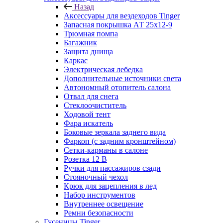
Назад
Аксессуары для вездеходов Tinger
Запасная покрышка АТ 25х12-9
Трюмная помпа
Багажник
Защита днища
Каркас
Электрическая лебедка
Дополнительные источники света
Автономный отопитель салона
Отвал для снега
Стеклоочиститель
Ходовой тент
Фара искатель
Боковые зеркала заднего вида
Фаркоп (с задним кронштейном)
Сетки-карманы в салоне
Розетка 12 В
Ручки для пассажиров сзади
Стояночный чехол
Крюк для зацепления в лед
Набор инструментов
Внутреннее освещение
Ремни безопасности
Гусеницы Tinger